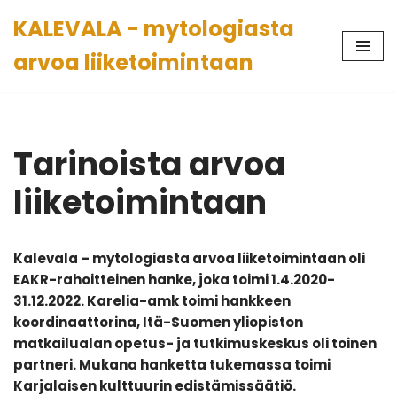
KALEVALA - mytologiasta
Siirry
arvoa liiketoimintaan
suoraan
sisältöön
Tarinoista arvoa
liiketoimintaan
Kalevala – mytologiasta arvoa liiketoimintaan oli
EAKR-rahoitteinen hanke, joka toimi 1.4.2020-
31.12.2022. Karelia-amk toimi hankkeen
koordinaattorina, Itä-Suomen yliopiston
matkailualan opetus- ja tutkimuskeskus oli toinen
partneri. Mukana hanketta tukemassa toimi
Karjalaisen kulttuurin edistämissäätiö.